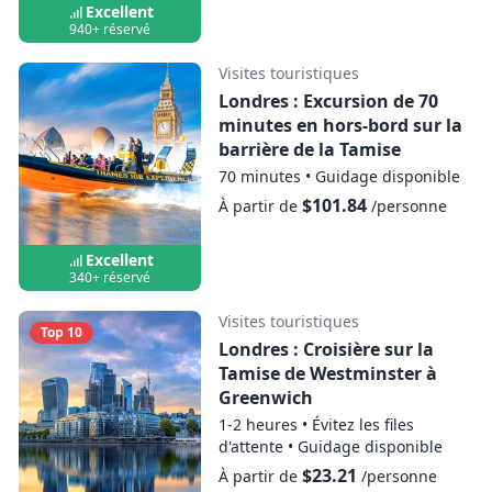
est de 6 à 8 par bateau.
Excellent
940+ réservé
Les personnes souffrant de problèmes
cardiaques ou dorsaux, ainsi que les
Visites touristiques
femmes enceintes, ne peuvent pas voyager.
Londres : Excursion de 70
minutes en hors-bord sur la
Au moins un adulte de plus de 18 ans doit
barrière de la Tamise
être à bord avec les enfants de moins de 13
70 minutes
•
Guidage disponible
ans.
$101.84
À partir de
/personne
THAMES RIB EXPERIENCE fonctionne par
tous les temps et des ponchos jetables sont
Excellent
fournis lors de toutes les excursions en cas
340+ réservé
de besoin.
Visites touristiques
Top 10
Londres : Croisière sur la
Tamise de Westminster à
Greenwich
1-2 heures
•
Évitez les files
d'attente
•
Guidage disponible
$23.21
À partir de
/personne