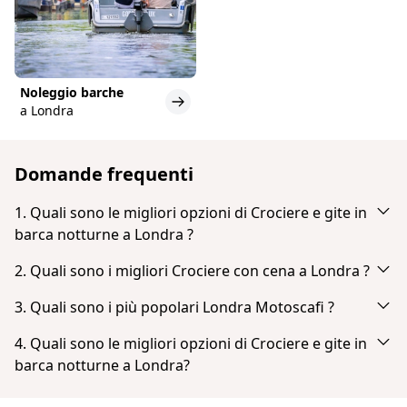
Noleggio barche
a Londra
Domande frequenti
1. Quali sono le migliori opzioni di Crociere e gite in
barca notturne a Londra ?
In base alla popolarità e alle recensioni degli ospiti,
2. Quali sono i migliori Crociere con cena a Londra ?
le migliori opzioni di Crociere e gite in barca
In base alla popolarità e alle recensioni degli ospiti,
notturne a Londra sono:
3. Quali sono i più popolari Londra Motoscafi ?
i migliori Crociere con cena a Londra sono:
London: Kreuzfahrt von Westminster nach
In base alla popolarità e alle recensioni degli ospiti,
4. Quali sono le migliori opzioni di Crociere e gite in
London: Dinner-Bootsfahrt auf der Themse
Greenwich auf der Themse
i più popolari Londra Motoscafi sono:
barca notturne a Londra?
London: Dinner-Kreuzfahrt auf der Themse mit Live-
London: Kreuzfahrt von Westminster zur Tower
London: Schnellboot-Tour auf der Themse
Jazz
In base alla popolarità e alle recensioni degli ospiti,
Bridge auf der Themse