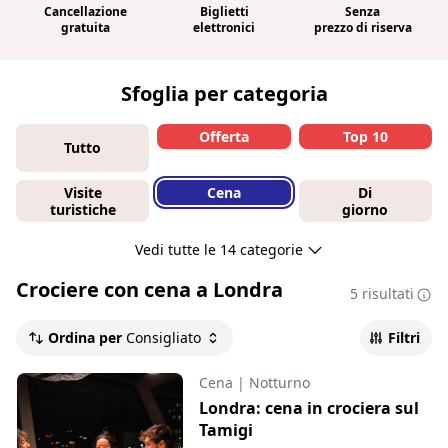
Cancellazione
Biglietti
Senza
gratuita
elettronici
prezzo di riserva
Sfoglia per categoria
Offerta
Top 10
Tutto
Visite
Cena
Di
turistiche
giorno
Vedi tutte le 14 categorie
Crociere con cena a Londra
5 risultati
Ordina per
Consigliato
Filtri
Cena
|
Notturno
Londra: cena in crociera sul
Tamigi