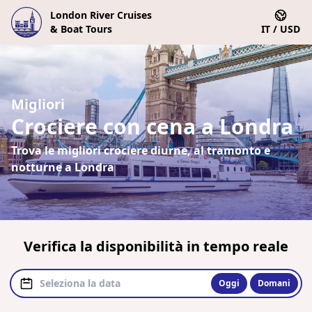
London River Cruises
& Boat Tours
IT / USD
Migliori
Crociere con cena a Londra
Trova le migliori crociere diurne, al tramonto e
notturne a Londra
Verifica la disponibilità in tempo reale
Oggi
Domani