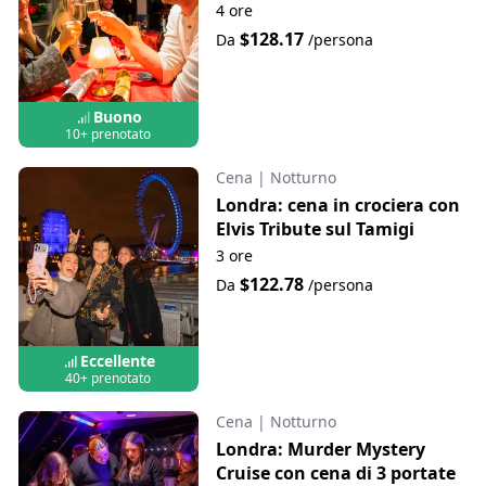
4 ore
$128.17
Da
/persona
Buono
10+ prenotato
Cena
|
Notturno
Londra: cena in crociera con
Elvis Tribute sul Tamigi
3 ore
$122.78
Da
/persona
Eccellente
40+ prenotato
Cena
|
Notturno
Londra: Murder Mystery
Cruise con cena di 3 portate