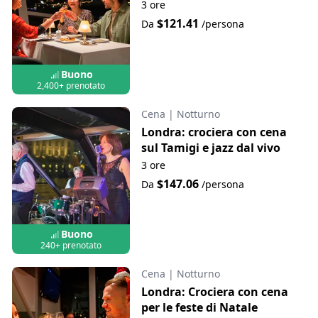
3 ore
$121.41
Da
/persona
Buono
2,400+ prenotato
Cena
|
Notturno
Londra: crociera con cena
sul Tamigi e jazz dal vivo
3 ore
$147.06
Da
/persona
Buono
240+ prenotato
Cena
|
Notturno
Londra: Crociera con cena
per le feste di Natale