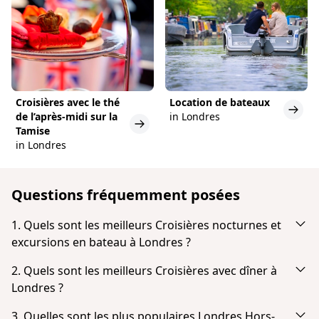
Croisières avec le thé
Location de bateaux
de l’après-midi sur la
in Londres
Tamise
in Londres
Questions fréquemment posées
1. Quels sont les meilleurs Croisières nocturnes et
excursions en bateau à Londres ?
En fonction de la popularité et des avis des clients,
2. Quels sont les meilleurs Croisières avec dîner à
le meilleur Croisières nocturnes et excursions en
Londres ?
bateau à Londres sont:
En fonction de la popularité et des commentaires
3. Quelles sont les plus populaires Londres Hors-