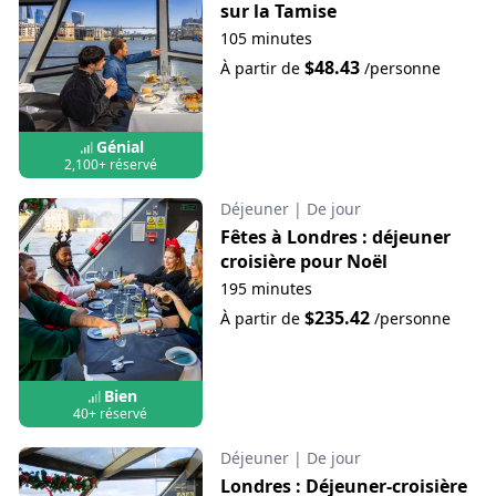
sur la Tamise
105 minutes
$48.43
À partir de
/personne
Génial
2,100+ réservé
Déjeuner
|
De jour
Fêtes à Londres : déjeuner
croisière pour Noël
195 minutes
$235.42
À partir de
/personne
Bien
40+ réservé
Déjeuner
|
De jour
Londres : Déjeuner-croisière